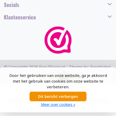
Socials
Klantenservice
© Copyright 2026 Fine2Sleep.nl - Theme by
Frontlabel
Door het gebruiken van onze website, ga je akkoord
met het gebruik van cookies om onze website te
verbeteren.
Dit bericht verbergen
5
/
5
sterren op basis van
13308
beoordelingen.
Lees
Meer over cookies »
13308 beoordelingen