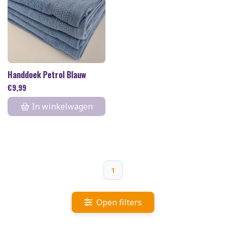
Handdoek Petrol Blauw
€
9,99
In winkelwagen
1
Open filters