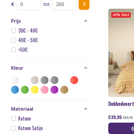
€
tot
43% SALE
Prijs
30€ - 40€
40€ - 50€
>50€
Kleur
Dekbedovert
Materiaal
€
39,95
€
69,95
Katoen
Katoen Satijn