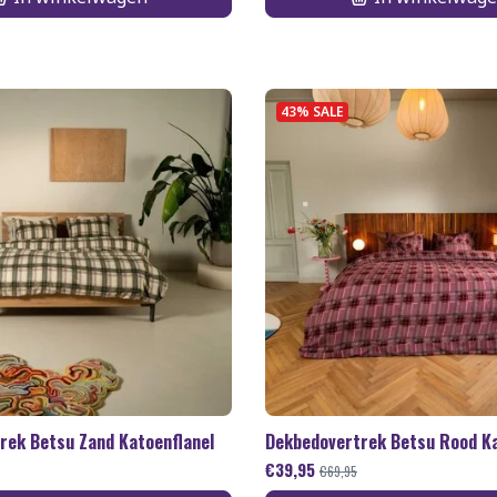
43% SALE
rek Betsu Zand Katoenflanel
Dekbedovertrek Betsu Rood Ka
€
39,95
€
69,95