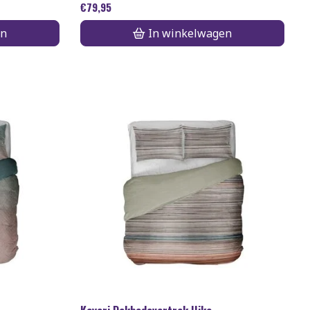
€
79,95
en
In winkelwagen