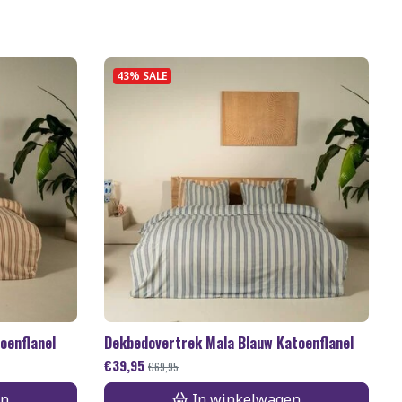
43% SALE
oenflanel
Dekbedovertrek Mala Blauw Katoenflanel
€
39,95
€
69,95
en
In winkelwagen