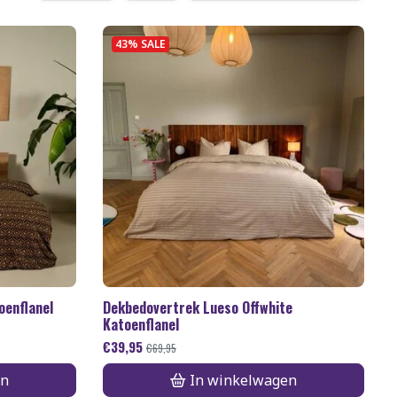
43% SALE
oenflanel
Dekbedovertrek Lueso Offwhite
Katoenflanel
€
39,95
€
69,95
en
In winkelwagen