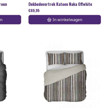
roen
Dekbedovertrek Katoen Naka Offwhite
€
69,95
en
In winkelwagen