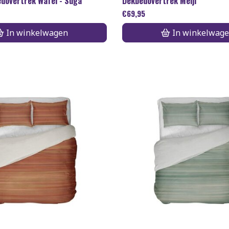
edovertrek Wafel - Suga
Dekbedovertrek Meiji
€
69,95
In winkelwagen
In winkelwag