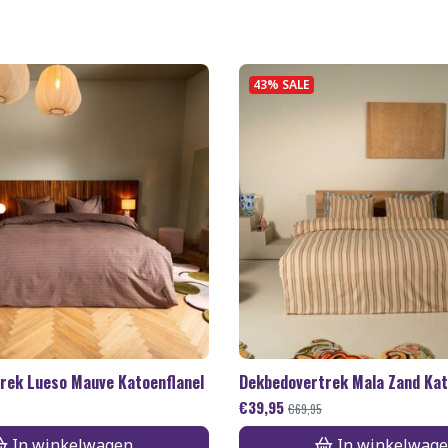
43% SALE
rek Lueso Mauve Katoenflanel
Dekbedovertrek Mala Zand Kat
€
39,95
€
69,95
In winkelwagen
In winkelwag