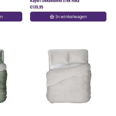
Kayori Dekbedovertrek Hika
€
139,95
en
In winkelwagen