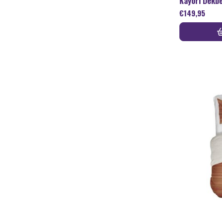
Kayori Dekb
€
149,95