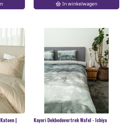
en
In winkelwagen
 Katoen |
Kayori Dekbedovertrek Wafel - Ichiya