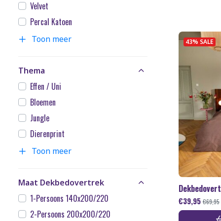
Velvet
Percal Katoen
Toon meer
43% SALE
Thema
Effen / Uni
Bloemen
Jungle
Dierenprint
Toon meer
Maat Dekbedovertrek
Dekbedovert
1-Persoons 140x200/220
€
39,95
€
69,95
2-Persoons 200x200/220