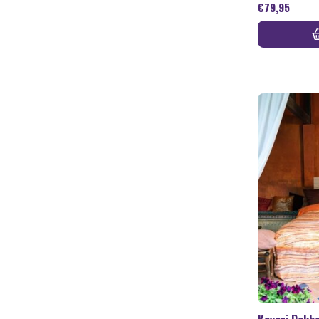
€
79,95