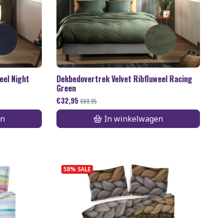
eel Night
Dekbedovertrek Velvet Ribfluweel Racing
Green
€
32,95
€
69,95
en
In winkelwagen
58% SALE