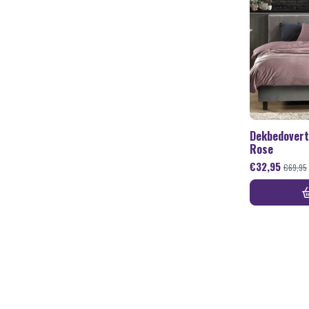
Dekbedovertr
Rose
€
32,95
€
69,95