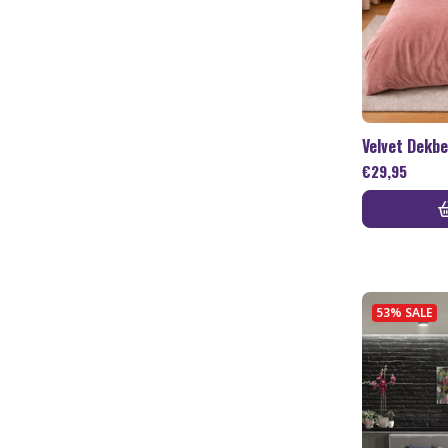
Velvet Dekb
€
29,95
53% SALE