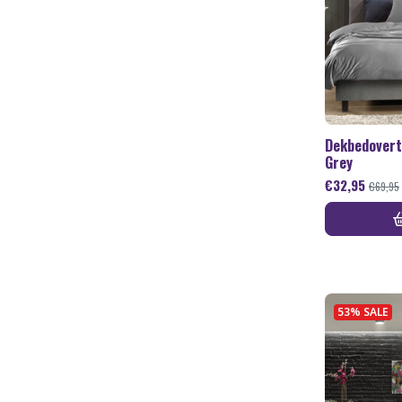
Dekbedovertr
Grey
€
32,95
€
69,95
53% SALE