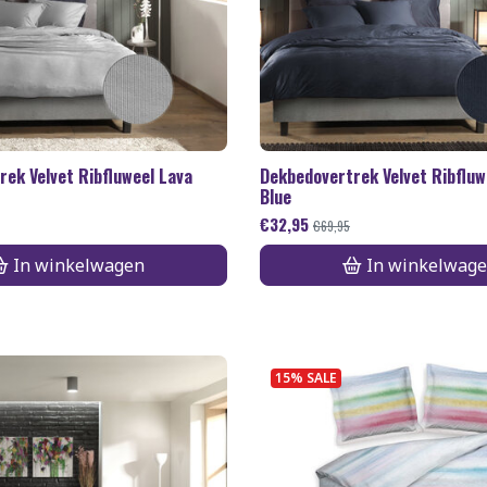
ek Velvet Ribfluweel Lava
Dekbedovertrek Velvet Ribfluw
Blue
€
32,95
€
69,95
In winkelwagen
In winkelwag
15% SALE