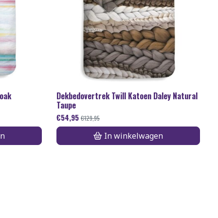
Noak
Dekbedovertrek Twill Katoen Daley Natural
Taupe
€
54,95
€
129,95
en
In winkelwagen