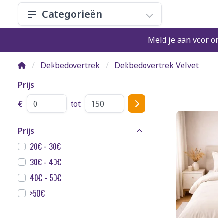
Categorieën
Meld je aan voor o
Dekbedovertrek
Dekbedovertrek Velvet
Prijs
€
tot
Prijs
20€ - 30€
30€ - 40€
40€ - 50€
>50€