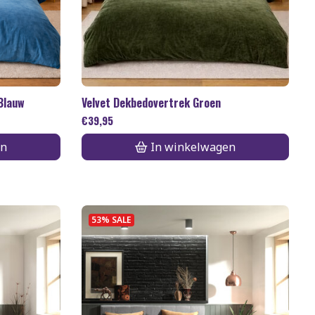
Blauw
Velvet Dekbedovertrek Groen
€
39,95
en
In winkelwagen
53% SALE