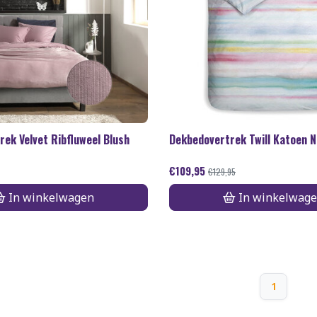
ek Velvet Ribfluweel Blush
Dekbedovertrek Twill Katoen 
€
109,95
€
129,95
In winkelwagen
In winkelwag
1