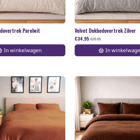
dovertrek Parelwit
Velvet Dekbedovertrek Zilver
€
34,95
€
39,95
In winkelwagen
In winkelwag