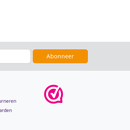
Abonneer
urneren
arden