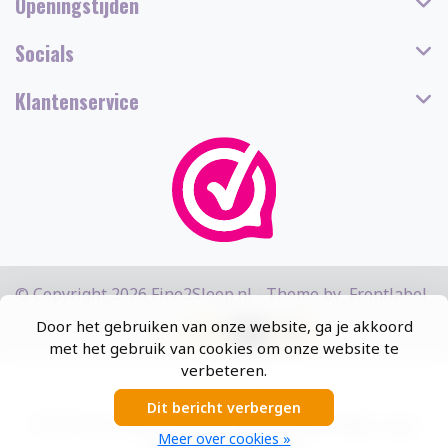
Openingstijden
Socials
Klantenservice
© Copyright 2026 Fine2Sleep.nl - Theme by
Frontlabel
Door het gebruiken van onze website, ga je akkoord
met het gebruik van cookies om onze website te
verbeteren.
Dit bericht verbergen
5
/
5
sterren op basis van
13308
beoordelingen.
Lees
Meer over cookies »
13308 beoordelingen