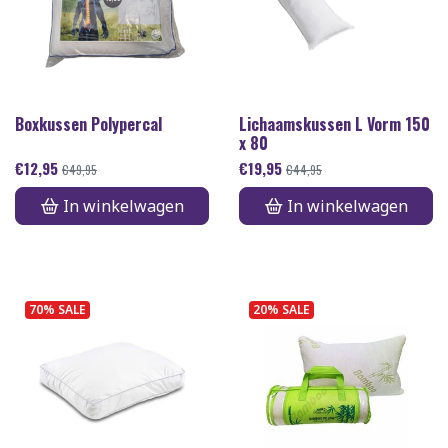
Boxkussen Polypercal
Lichaamskussen L Vorm 150
x 80
€
12,95
€
19,95
€
49,95
€
44,95
In winkelwagen
In winkelwagen
70% SALE
20% SALE