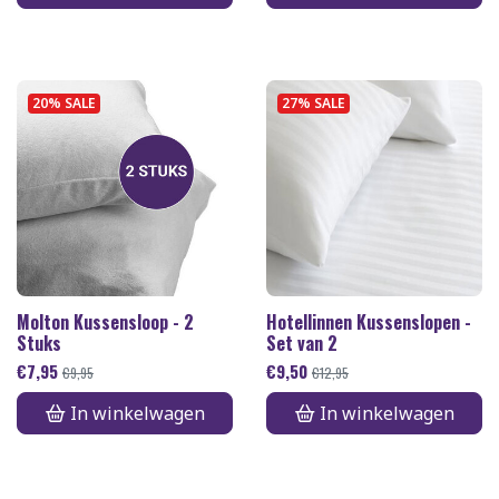
20% SALE
27% SALE
Molton Kussensloop - 2
Hotellinnen Kussenslopen -
Stuks
Set van 2
€
7,95
€
9,50
€
9,95
€
12,95
In winkelwagen
In winkelwagen