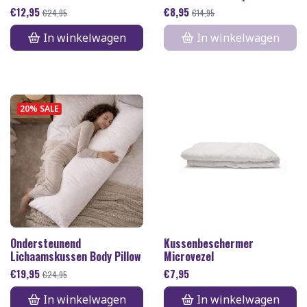
€
12,95
€
8,95
€
24,95
€
14,95
In winkelwagen
In winkelwagen
20% SALE
Ondersteunend
Kussenbeschermer
Lichaamskussen Body Pillow
Microvezel
€
19,95
€
7,95
€
24,95
In winkelwagen
In winkelwagen