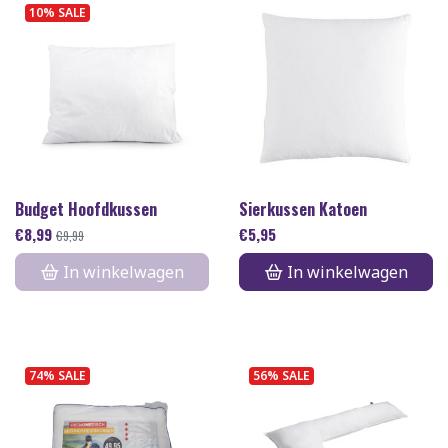
10% SALE
Budget Hoofdkussen
Sierkussen Katoen
€
8,99
€
5,95
€
9,99
In winkelwagen
In winkelwagen
74% SALE
56% SALE