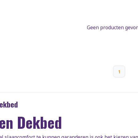
Geen producten gevond
1
Dekbed
len Dekbed
 slaapcomfort te kunnen garanderen is ook het kiezen van 