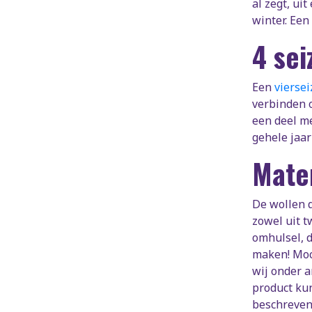
al zegt, ui
winter. Een
4 se
Een
vierse
verbinden 
een deel me
gehele jaar
Mate
De wollen d
zowel uit t
omhulsel, d
maken! Moc
wij onder a
product ku
beschreven