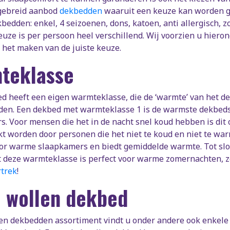
tgebreid aanbod
dekbedden
waaruit een keuze kan worden ge
bedden: enkel, 4 seizoenen, dons, katoen, anti allergisch, 
uze is per persoon heel verschillend. Wij voorzien u hiero
 het maken van de juiste keuze.
teklasse
d heeft een eigen warmteklasse, die de ‘warmte’ van het dekb
den. Een dekbed met warmteklasse 1 is de warmste dekbedso
. Voor mensen die het in de nacht snel koud hebben is dit oo
t worden door personen die het niet te koud en niet te wa
or warme slaapkamers en biedt gemiddelde warmte. Tot slot
deze warmteklasse is perfect voor warme zomernachten, zek
trek
!
l wollen dekbed
len dekbedden assortiment vindt u onder andere ook enkele