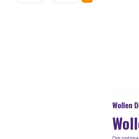
Wollen 
Wol
Om optimaal