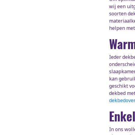
wij een ui
soorten dek
materiaalke
helpen met
Warm
Ieder dekbe
onderschei
slaapkamers
kan gebruik
geschikt vo
dekbed met 
dekbedover
Enke
In ons wol