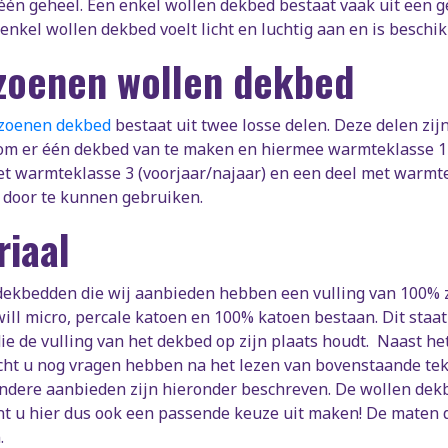
t één geheel. Een enkel wollen dekbed bestaat vaak uit een
 enkel wollen dekbed voelt licht en luchtig aan en is beschi
izoenen wollen dekbed
izoenen dekbed
bestaat uit twee losse delen. Deze delen zij
om er één dekbed van te maken en hiermee warmteklasse 1 t
t warmteklasse 3 (voorjaar/najaar) en een deel met warmte
 door te kunnen gebruiken.
riaal
ekbedden die wij aanbieden hebben een vulling van 100% zu
will micro, percale katoen en 100% katoen bestaan. Dit staat 
ie de vulling van het dekbed op zijn plaats houdt. Naast h
ht u nog vragen hebben na het lezen van bovenstaande tek
ndere aanbieden zijn hieronder beschreven. De wollen dekb
nt u hier dus ook een passende keuze uit maken! De maten d
.