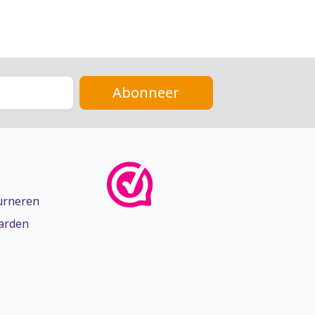
Abonneer
urneren
arden