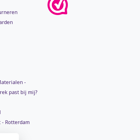
urneren
arden
aterialen -
ek past bij mij?
l
 - Rotterdam