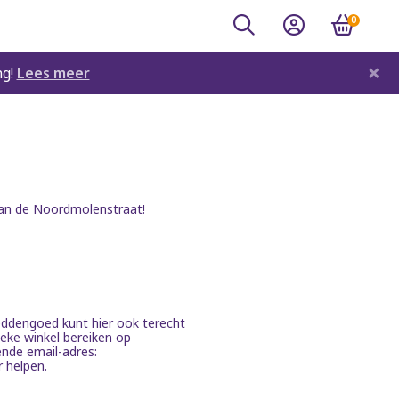
0
×
ng!
Lees meer
 aan de Noordmolenstraat!
beddengoed kunt hier ook terecht
ieke winkel bereiken op
ende email-adres:
r helpen.