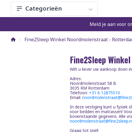
Categorieën
Meld je aan voor o
Fine2Sleep Winkel Noordmolenstraat - Rotterd
Fine2Sleep Winkel
Wilt u liever uw aankoop doen i
Adres:
Noordmolenstraat 58 B
3035 RM Rotterdam
Telefoon: ‎
+31 6 12875510
Email:
noordmolenstraat@fine2s
In deze vestiging kunt u fysiek
voor bedden en matrassen! Voor 
bovenstaande gegevens. Alle vra
noordmolenstraat@fine2sleep.n
Graag tot snel!