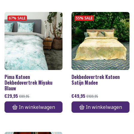
67% SALE
55% SALE
Pima Katoen
Dekbedovertrek Katoen
Dekbedovertrek Miyaku
Satijn Madee
Blauw
€
29,95
€
49,95
€
89,95
€
109,95
In winkelwagen
In winkelwagen