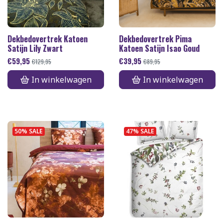
Dekbedovertrek Katoen
Dekbedovertrek Pima
Satijn Lily Zwart
Katoen Satijn Isao Goud
€
59,95
€
39,95
€
129,95
€
89,95
In winkelwagen
In winkelwagen
50% SALE
47% SALE