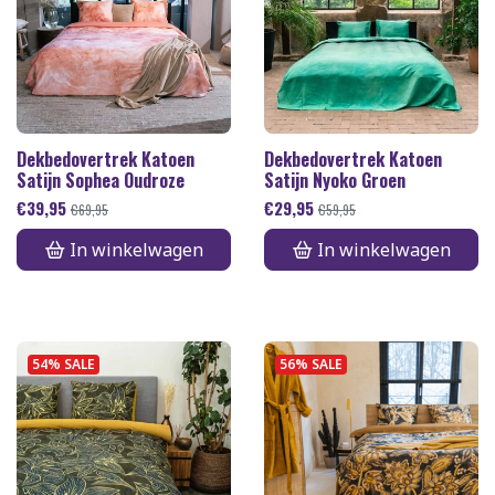
Dekbedovertrek Katoen
Dekbedovertrek Katoen
Satijn Sophea Oudroze
Satijn Nyoko Groen
€
39,95
€
29,95
€
69,95
€
59,95
In winkelwagen
In winkelwagen
54% SALE
56% SALE