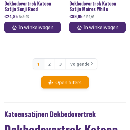
Dekbedovertrek Katoen
Dekbedovertrek Katoen
Satijn Senji Rood
Satijn Moires White
€
24,95
€
89,95
€
49,95
€
169,95
In winkelwagen
In winkelwagen
1
2
3
Volgende
Open filters
Katoensatijnen Dekbedovertrek
Dekbedovertrek Katoen