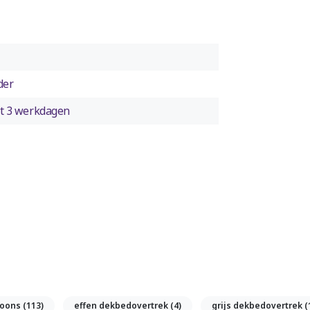
der
tot 3 werkdagen
soons
(113)
effen dekbedovertrek
(4)
grijs dekbedovertrek
(