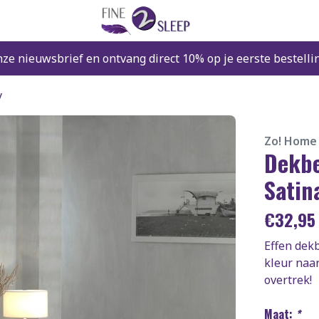
nze nieuwsbrief en ontvang direct 10% op je eerste bestelli
y
Zo! Home
Dekbe
Satin
€
32,9
Effen dek
kleur naar
overtrek!
Maat:
*