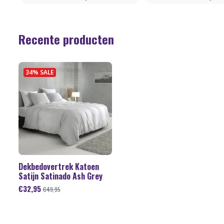
Recente producten
34% SALE
Dekbedovertrek Katoen
Satijn Satinado Ash Grey
€
32,95
€
49,95