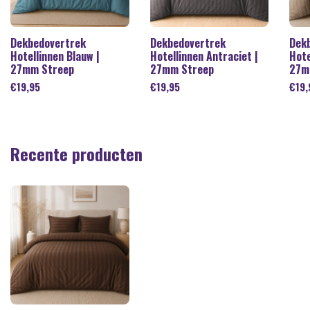
Dekbedovertrek
Dekbedovertrek
Dek
Hotellinnen Blauw |
Hotellinnen Antraciet |
Hote
27mm Streep
27mm Streep
27m
€
19,95
€
19,95
€
19,
Recente producten