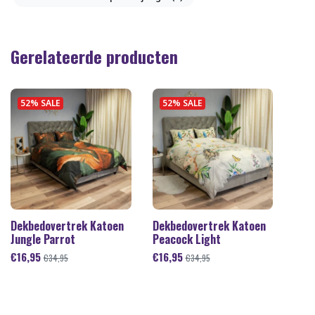
Gerelateerde producten
52% SALE
52% SALE
Dekbedovertrek Katoen
Dekbedovertrek Katoen
Jungle Parrot
Peacock Light
€
16,95
€
16,95
€
34,95
€
34,95