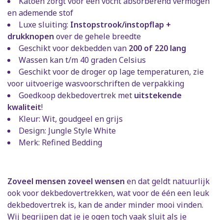
Katoen zorgt voor een vocht absorberend vermogen
en ademende stof
Luxe sluiting:
Instopstrook/instopflap +
drukknopen
over de gehele breedte
Geschikt voor dekbedden van
200 of 220 lang
Wassen kan t/m 40 graden Celsius
Geschikt voor de droger op lage temperaturen, zie
voor uitvoerige wasvoorschriften de verpakking
Goedkoop dekbedovertrek met
uitstekende
kwaliteit
!
Kleur: Wit, goudgeel en grijs
Design: Jungle Style White
Merk: Refined Bedding
Zoveel mensen zoveel wensen
en dat geldt natuurlijk
ook voor dekbedovertrekken, wat voor de één een leuk
dekbedovertrek is, kan de ander minder mooi vinden.
Wij begrijpen dat je je ogen toch vaak sluit als je