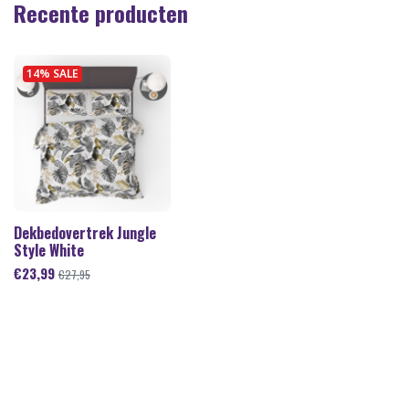
Recente producten
14% SALE
Dekbedovertrek Jungle
Style White
€
23,99
€
27,95