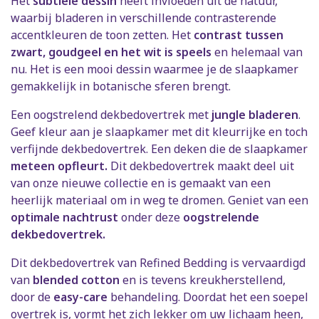
Het
subtiele dessin
heeft invloeden uit de natuur,
waarbij bladeren in verschillende contrasterende
accentkleuren de toon zetten. Het
contrast tussen
zwart, goudgeel en het wit is speels
en helemaal van
nu. Het is een mooi dessin waarmee je de slaapkamer
gemakkelijk in botanische sferen brengt.
Een oogstrelend dekbedovertrek met
jungle bladeren
.
Geef kleur aan je slaapkamer met dit kleurrijke en toch
verfijnde dekbedovertrek. Een deken die de slaapkamer
meteen opfleurt.
Dit dekbedovertrek maakt deel uit
van onze nieuwe collectie en is gemaakt van een
heerlijk materiaal om in weg te dromen. Geniet van een
optimale nachtrust
onder deze
oogstrelende
dekbedovertrek.
Dit dekbedovertrek van Refined Bedding is vervaardigd
van
blended cotton
en is tevens kreukherstellend,
door de
easy-care
behandeling. Doordat het een soepel
overtrek is, vormt het zich lekker om uw lichaam heen,