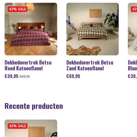
43% SALE
43
Dekbedovertrek Betsu
Dekbedovertrek Betsu
Dek
Rood Katoenflanel
Zand Katoenflanel
Blau
€
39,95
€
69,95
€
39
€
69,95
Recente producten
43% SALE