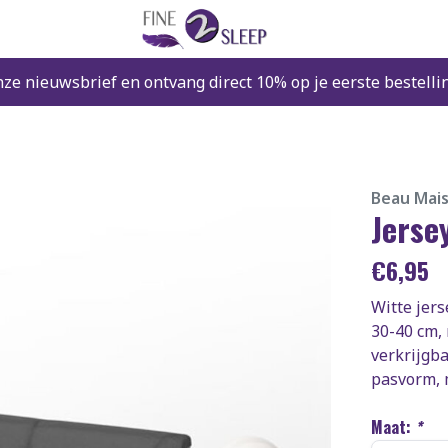
nze nieuwsbrief en ontvang direct 10% op je eerste bestelli
Beau Mai
Jerse
€
6,95
Witte jer
30-40 cm, 
verkrijgb
pasvorm, 
Maat:
*