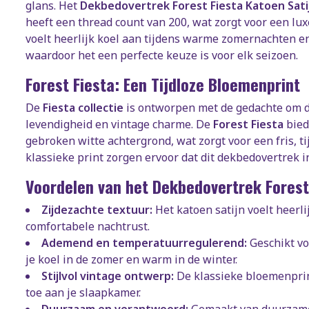
glans. Het
Dekbedovertrek Forest Fiesta Katoen Sati
heeft een thread count van 200, wat zorgt voor een lu
voelt heerlijk koel aan tijdens warme zomernachten en
waardoor het een perfecte keuze is voor elk seizoen.
Forest Fiesta: Een Tijdloze Bloemenprint
De
Fiesta collectie
is ontworpen met de gedachte om d
levendigheid en vintage charme. De
Forest Fiesta
bied
gebroken witte achtergrond, wat zorgt voor een fris, t
klassieke print zorgen ervoor dat dit dekbedovertrek in
Voordelen van het Dekbedovertrek Forest
Zijdezachte textuur:
Het katoen satijn voelt heerli
comfortabele nachtrust.
Ademend en temperatuurregulerend:
Geschikt vo
je koel in de zomer en warm in de winter.
Stijlvol vintage ontwerp:
De klassieke bloemenprin
toe aan je slaapkamer.
Duurzaam en verantwoord:
Gemaakt van duurzame 