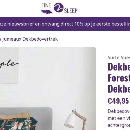
nze nieuwsbrief en ontvang direct 10% op je eerste bestelli
its Jumeaux Dekbedovertrek
Suite She
Dekbe
Fores
Dekbe
€
49,9
Dekbedove
met een v
achtergron