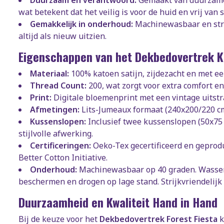
wat betekent dat het veilig is voor de huid en vrij van s
Gemakkelijk in onderhoud:
Machinewasbaar en strij
altijd als nieuw uitzien.
Eigenschappen van het Dekbedovertrek Ka
Materiaal:
100% katoen satijn, zijdezacht en met een
Thread Count:
200, wat zorgt voor extra comfort e
Print:
Digitale bloemenprint met een vintage uitstr
Afmetingen:
Lits-Jumeaux formaat (240x200/220 cm
Kussenslopen:
Inclusief twee kussenslopen (50x75
stijlvolle afwerking.
Certificeringen:
Oeko-Tex gecertificeerd en geprodu
Better Cotton Initiative.
Onderhoud:
Machinewasbaar op 40 graden. Wassen
beschermen en drogen op lage stand. Strijkvriendelijk v
Duurzaamheid en Kwaliteit Hand in Hand
Bij de keuze voor het
Dekbedovertrek Forest Fiesta
k