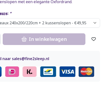
enslopen met een elegante Oxfordrand.
keuze:
*
In winkelwagen
l naar
sales@fine2sleep.nl