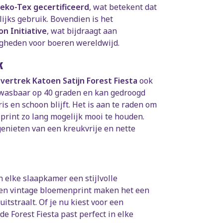
eko-Tex gecertificeerd
, wat betekent dat
elijks gebruik. Bovendien is het
n Initiative
, wat bijdraagt aan
gheden voor boeren wereldwijd.
k
ertrek Katoen Satijn Forest Fiesta
ook
ewasbaar op 40 graden en kan gedroogd
is en schoon blijft. Het is aan te raden om
rint zo lang mogelijk mooi te houden.
t genieten van een kreukvrije en nette
 elke slaapkamer een stijlvolle
d en vintage bloemenprint maken het een
itstraalt. Of je nu kiest voor een
 de Forest Fiesta past perfect in elke