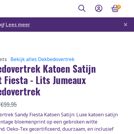
0
×
ng!
Lees meer
ets
Bekijk alles Dekbedovertrek
dovertrek Katoen Satijn
t Fiesta - Lits Jumeaux
dovertrek
5
€
99,95
rtrek Sandy Fiesta Katoen Satijn: Luxe katoen satijn
intage bloemenprint op een gebroken witte
d. Oeko-Tex gecertificeerd, duurzaam, en inclusief