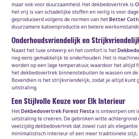
maar ook voor duurzaamheid. Het dekbedovertrek is
O
het vrij is van schadelijke stoffen en veilig is voor dag
geproduceerd volgens de normen van het
Better Cotto
duurzamere katoenproductie en betere werkomstandi
Onderhoudsvriendelijk en Strijkvriendelij
Naast het luxe ontwerp en het comfort is het
Dekbedov
nog eens gemakkelijk te onderhouden. Het is machin
worden op een lage temperatuur, waardoor het altijd fr
het dekbedovertrek binnenstebuiten te wassen om de p
Bovendien is het strijkvriendelijk, zodat je altijd kun
uitstraling.
Een Stijlvolle Keuze voor Elk Interieur
Het
Dekbedovertrek Forest Fiesta
is ontworpen om in
uitstraling te creëren. De gebroken witte achtergron
veelzijdig dekbedovertrek dat zowel rust als elegantie u
minimalistisch interieur of een meer traditionele stijl,