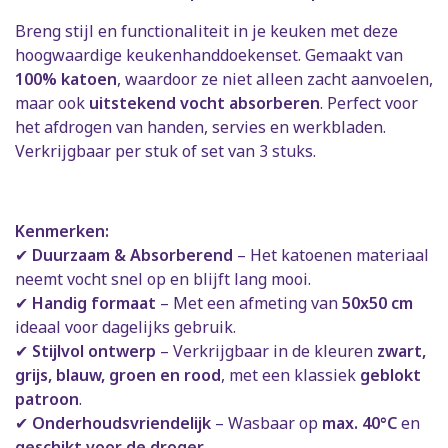
Breng stijl en functionaliteit in je keuken met deze
hoogwaardige keukenhanddoekenset. Gemaakt van
100% katoen
, waardoor ze niet alleen zacht aanvoelen,
maar ook
uitstekend vocht absorberen
. Perfect voor
het afdrogen van handen, servies en werkbladen.
Verkrijgbaar per stuk of set van 3 stuks.
Kenmerken:
✔
Duurzaam & Absorberend
– Het katoenen materiaal
neemt vocht snel op en blijft lang mooi.
✔
Handig formaat
– Met een afmeting van
50x50 cm
ideaal voor dagelijks gebruik.
✔
Stijlvol ontwerp
– Verkrijgbaar in de kleuren
zwart,
grijs, blauw, groen en rood
, met een klassiek
geblokt
patroon
.
✔
Onderhoudsvriendelijk
– Wasbaar op
max. 40°C
en
geschikt voor de droger
.