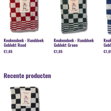
Keukendoek - Handdoek
Keukendoek - Handdoek
Keu
Geblokt Rood
Geblokt Groen
Gebl
€
1,65
€
1,65
€
1,6
Recente producten