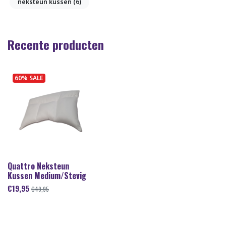
neksteun kussen
(6)
Recente producten
60% SALE
Quattro Neksteun
Kussen Medium/Stevig
€
19,95
€
49,95