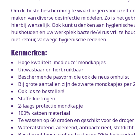
Om de beste bescherming te waarborgen voor uzelf en 
maken van diverse desinfectie middelen. Zo is het ge
hierbij wenselijk. Ook kunt u denken aan hygiënische 
huishouden en uw werkplek bacterie/virus vrij te h
niet retour, vanwege hygiënische redenen.
Kenmerken:
Hoge kwaliteit 'modieuze' mondkapjes
Uitwasbaar en herbruikbaar
Beschermende pasvorm die ook de neus omhulst
Bij grote aantallen zijn de zwarte mondkapjes per 
Ook los te bestellen!
Staffelkortingen
2-laags protectie mondkapje
100% katoen materiaal
Te wassen op 60 graden en geschikt voor de droger
Waterafstotend, ademend, antibacterieel, stofdicht,
Beschermt tegen stof en bacteriën (85% luchtreduct