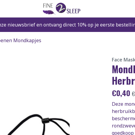
nze nieuwsbrief en ontvang direct 10% op je eerste bestelli
toenen Mondkapjes
Face Mas
Mondk
Herbr
€
0,40
Deze mond
herbruikb
bescherme
rondzweve
goedkoop 