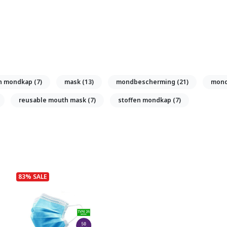
n mondkap
(7)
mask
(13)
mondbescherming
(21)
mon
reusable mouth mask
(7)
stoffen mondkap
(7)
83% SALE