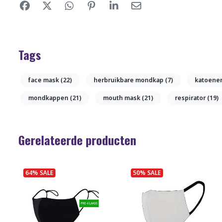
Tags
face mask
(22)
herbruikbare mondkap
(7)
katoene
mondkappen
(21)
mouth mask
(21)
respirator
(19)
Gerelateerde producten
64% SALE
50% SALE