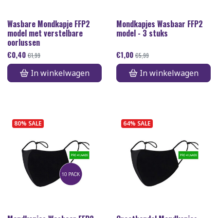
Wasbare Mondkapje FFP2
Mondkapjes Wasbaar FFP2
model met verstelbare
model - 3 stuks
oorlussen
€
0,40
€
1,00
€
1,99
€
5,99
In winkelwagen
In winkelwagen
80% SALE
64% SALE