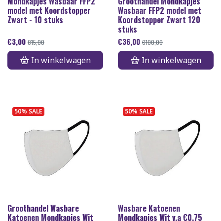
Mondkapjes Wasbaar FFP2
Groothandel Mondkapjes
model met Koordstopper
Wasbaar FFP2 model met
Zwart - 10 stuks
Koordstopper Zwart 120
stuks
€
3,00
€
36,00
€
15,00
€
100,00
In winkelwagen
In winkelwagen
50% SALE
50% SALE
Groothandel Wasbare
Wasbare Katoenen
Katoenen Mondkapjes Wit
Mondkapjes Wit v.a €0,75