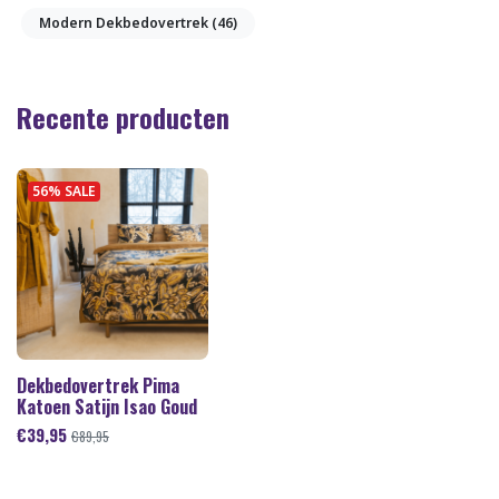
Modern Dekbedovertrek
(46)
Recente producten
56% SALE
Dekbedovertrek Pima
Katoen Satijn Isao Goud
€
39,95
€
89,95