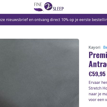
nze nieuwsbrief en ontvang direct 10% op je eerste bestelli
Kayori
Be
Premi
Antra
€
59,95
Ervaar he
Stretch H
naar je ma
voor een v