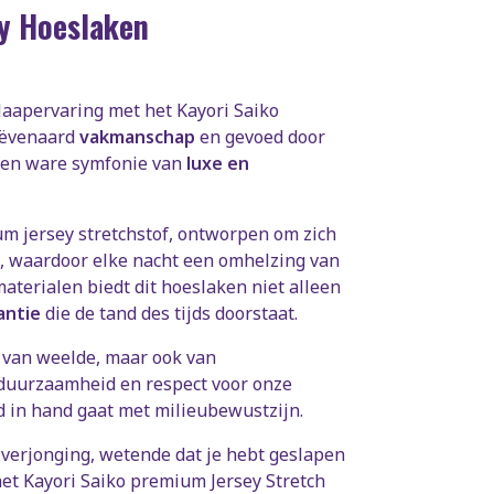
ey Hoeslaken
slaapervaring met het Kayori Saiko
eëvenaard
vakmanschap
en gevoed door
 een ware symfonie van
luxe en
m jersey stretchstof, ontworpen om zich
, waardoor elke nacht een omhelzing van
terialen biedt dit hoeslaken niet alleen
antie
die de tand des tijds doorstaat.
l van weelde, maar ook van
 duurzaamheid en respect voor onze
nd in hand gaat met milieubewustzijn.
verjonging, wetende dat je hebt geslapen
het Kayori Saiko premium Jersey Stretch