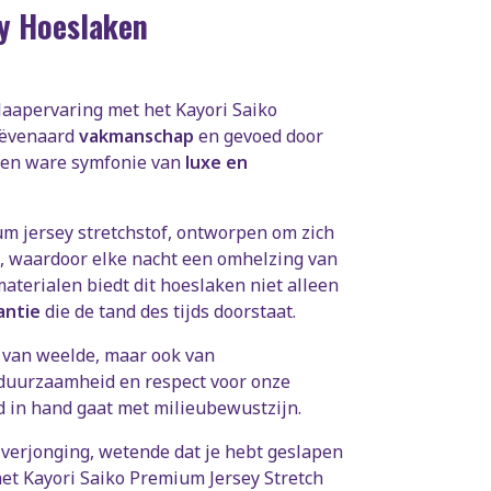
ey Hoeslaken
slaapervaring met het Kayori Saiko
eëvenaard
vakmanschap
en gevoed door
 een ware symfonie van
luxe en
m jersey stretchstof, ontworpen om zich
, waardoor elke nacht een omhelzing van
terialen biedt dit hoeslaken niet alleen
antie
die de tand des tijds doorstaat.
l van weelde, maar ook van
 duurzaamheid en respect voor onze
nd in hand gaat met milieubewustzijn.
verjonging, wetende dat je hebt geslapen
het Kayori Saiko Premium Jersey Stretch