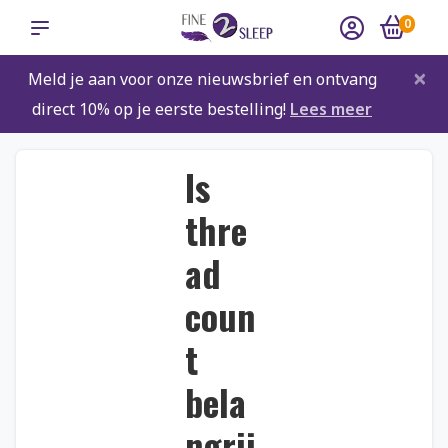
0
×
Meld je aan voor onze nieuwsbrief en ontvang
direct 10% op je eerste bestelling!
Lees meer
Is
thre
ad
coun
t
bela
ngrij